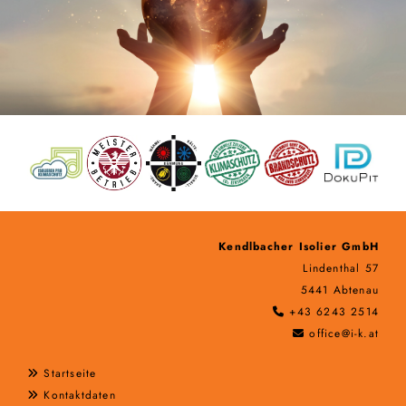
Kendlbacher Isolier GmbH
Lindenthal 57
5441 Abtenau
+43 6243 2514

office@i-k.at

Startseite

Kontaktdaten
